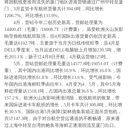
将因航线更改而流失的厦门地区进港货物通过广州中转至厦
门，
3
月监管卡车航班货量共计
394.6
吨，同比增长
1206.7%
、环比增长
133.9%
。
4
月，货站今年二创历史新高，货邮处理量为
14400.4T
（毛重）
/16008.7T
（计费重）。虽受欧洲火山灰影
响导致欧线航班取消，但
4
月国际出港货量仍创历史新高，
毛重达
6102.7
吨，主要源于当月为日线传统旺季，且
4
月是
DELL
季度末，当月运送
DELL
电脑较上月增加
239.5
吨，增
长
203.3
％；扬子江
4
月
8
日
开航，
4
月载运货物
125
吨。
5
月，货站货邮处理量毛重达
14577.8
吨
/16051.0T
（计费
重），其中国内出港同比增长
10.9
％，环比增长
16.0
％，国
际进港同比增长
61.8
％，环比增长
13.6
％。受气候影响，今
年国内出港海鲜旺季由往年
3
、
4
月变为
4
、
5
月，其中
5
月海
鲜处理量达
1518.1
吨，占国内出港总量
36.6
％，环比增长
157.2
％。欧洲火山灰影响逐渐消除，欧线航班的恢复，带
来国际进港卡车航班的增长，
5
月卡车共计
308.8
吨，环比增
长
30.5
％。国际出港
5
月保障
2
架林德集装箱正面吊货包机，
共计
147.3
吨。由于对台航空货运通道的不断畅通，原来通
过上海中转至台湾的鲍鱼等海鲜正逐渐回流至厦门出口。