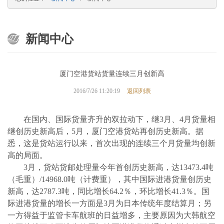
新闻中心
厦门空港货站货量连续三月创新高
返回列表
2016/7/26 11:20:19
在国内、国际货量齐升的双拉动下，继
3
月、
4
月货量相
继创历史新高后，
5
月，厦门空港货站再创历史新高。据
悉，这是货站运行以来，首次出现的连续三个月货量均创新
高的局面。
3
月，货站货邮处理量今年首创历史新高，达
13473.4
吨
（毛重）
/14968.0
吨（计费重），其中国际进港货量创历史
新高，达
2787.3
吨，同比增长
64.2
％，环比增长
41.3
％。国
际进港货量的增长一方面是
3
月为日本传统年度结算月；另
一方得益于监管卡车航班的日益增多，主要原因为大韩航空